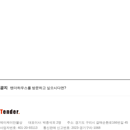
텐더하우스를 방문하고 싶으시다면?
텐더하우스 공지사항!
공지
텐더하우스를 방문하고 싶으시다면?
텐더하우스 공지사항!
제이케이만물상
대표이사: 박종석외 2명
주소: 경기도 구리시 갈매순환로166번길 45
사업자번호: 401-20-93113
통신판매 신고번호: 2023-경기구리-1068